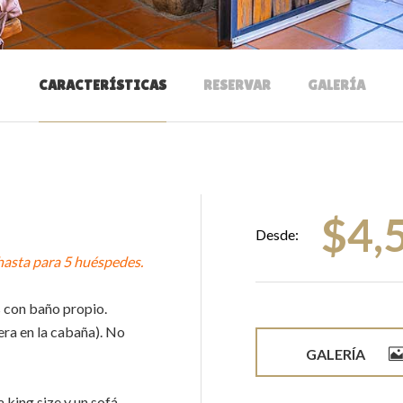
CARACTERÍSTICAS
RESERVAR
GALERÍA
$
4,
Desde:
hasta para 5 huéspedes.
 con baño propio.
era en la cabaña). No
GALERÍA
king size y un sofá